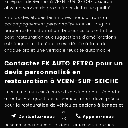
la région, de Rennes à VERN-SUR-SEICHE, assurant
ainsi un service de proximité et de haute qualité.
En plus des étapes techniques, nous offrons un
accompagnement personnalisé
tout au long du
parcours de restauration. Des conseils d'entretien
post-restauration aux suggestions d'améliorations
esthétiques, notre équipe est dédiée à faire de
chaque projet une véritable réussite automobile.
Contactez FK AUTO RETRO pour un
devis personnalisé en
restauration à VERN-SUR-SEICHE
FK AUTO RETRO est à votre disposition pour répondre
à toutes vos questions et vous offrir un devis précis
pour la
restauration de véhicules anciens à Rennes et
à VERN-SUR-SEICHE
. Nous vous invitons à prendre
Contactez-nous
Appelez-nous
contact avec notre équipe afin d'échanger sur vos
besoins spécifiques et d'identifier les solutions les