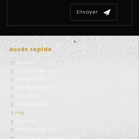
Accès rapide
Accueil
Qui sommes-nous ?
Nos services
Nos réalisations
Actualités
Témoignages
Faq
Contact
Mentions légales
Politique de confidentialité