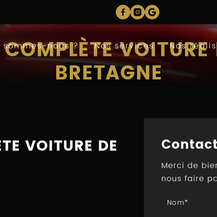
 COMPLÈTE VOITURE 
i sommes-nous ?
Nos services
Nos réalis
BRETAGNE
Contactez-nous
Prendre rendez-vous
TE VOITURE DE
Contac
Merci de bie
nous faire p