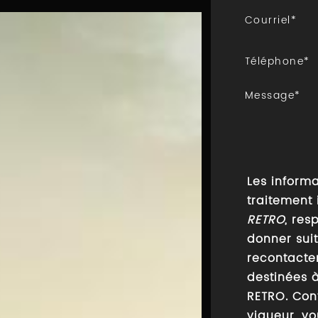
Les informa
traitement
RETRO
, res
donner sui
recontacte
destinées à
RETRO. Con
vigueur, v