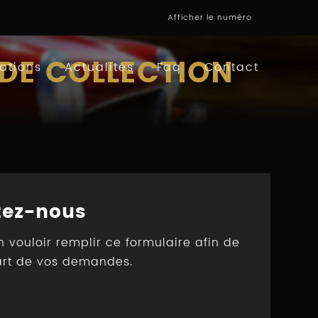
Afficher le numéro
DE COLLECTION
ations
Actualités
Faq
Contact
tez-nous
n vouloir remplir ce formulaire afin de
art de vos demandes.