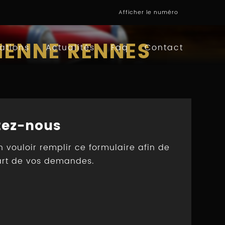
Afficher le numéro
IENNE RENNES
ations
Actualités
Faq
Contact
tez-nous
n vouloir remplir ce formulaire afin de
art de vos demandes.