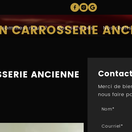
N CARROSSERIE ANC
i sommes-nous ?
Nos services
Nos réalis
Contactez-nous
Prendre rendez-vous
SERIE ANCIENNE
Contac
Merci de bie
nous faire p