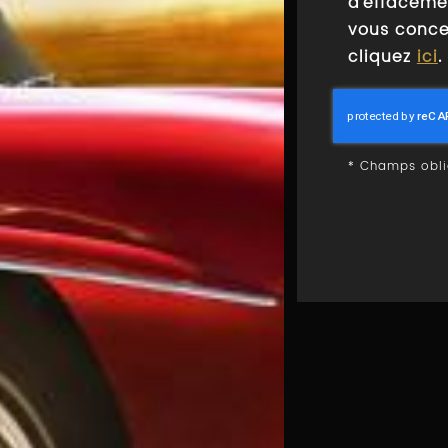
d'effaceme
vous concer
cliquez
ici
.
*
Champs obli