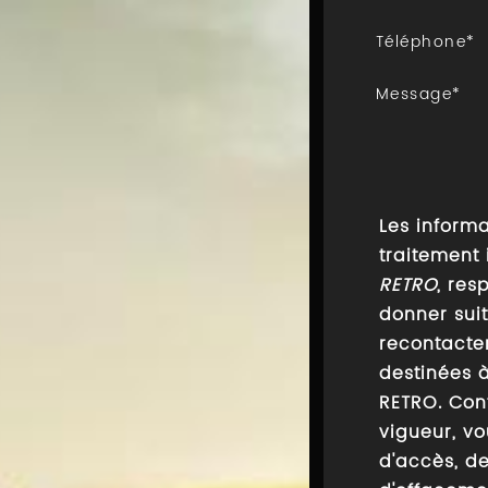
Les informa
traitement
RETRO
, res
donner sui
recontacte
destinées à
RETRO. Con
vigueur, v
d'accès, de